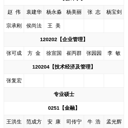
赵 伟
袁建华
杨永淼
杨美丽
张 志
杨宝剑
宗承刚
侯尚法
王 美
120202【企业管理】
张可成
方 金
徐宣国
崔丙群
张园园
李 敏
120204【技术经济及管理】
张复宏
专业硕士
0251【金融】
王洪生
范成方
安 康
司传宁
牛 浩
孟光辉