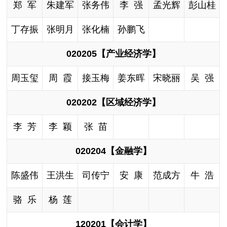
郑 军
朱建军
张务伟
李 强
孟光辉
彭山桂
丁存振
张明月
张化楠
孙鹏飞
020205【产业经济学】
周玉玺
周 霞
接玉梅
姜东晖
宋晓丽
吴 强
020202【区域经济学】
李 芳
李 颖
张 苗
020204【金融学】
陈盛伟
王洪生
司传宁
安 康
范成方
牛 浩
骆 乐
杨 莲
120201【会计学】