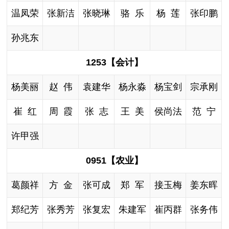
温凤荣
张新洁
张晓琳
骆 乐
杨 莲
张印鹏
孙兆东
1253【会计】
杨美丽
赵 伟
袁建华
杨永淼
杨宝剑
宗承刚
崔 红
周 霞
张 志
王 美
侯尚法
范 宁
许甲强
0951【农业】
葛颜祥
方 金
张可成
郑 军
接玉梅
姜东晖
郑纪芳
张秀芳
张复宏
朱建军
崔丙群
张务伟