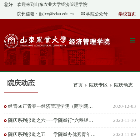
您好，欢迎来到山东农业大学经济管理学院!
院长信箱：jjglxy@sdau.edu.cn
学院公众号
学校首页
院庆动态
首页
院庆专区
院庆动态
经管60正青春---经济管理学院（商学院）60周年院庆特辑
2020-12-03
院庆系列报道之六-----学院举行“六秩经蕴，薪续华章”院庆文艺...
2020-11-10
院庆系列报道之五-----学院举办优秀青年校友成长报告会
2020-11-09