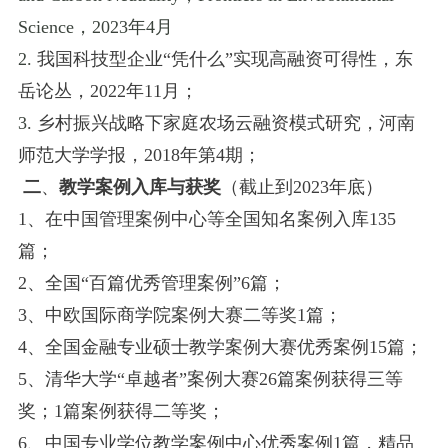
Science
，
2023
年
4
月
2.
我国科技型企业
“凭什么”实现高融资可得性
，
东
岳论丛，
2022年11月；
3.
乡村振兴战略下家庭农场云融资模式研究，河南
师范大学学报，
2018
年第
4
期；
二
、
教学案例
入库与获奖
（
截止到
2023年底
）
1
、
在中国管理案例中心等全国知名案例入库
135
篇；
2、
全国
“
百篇优秀管理案例
”
6篇；
3、
中欧国际商学院案例大赛二等奖
1篇；
4、
全国金融
专业
硕士教学案例大赛
优秀
案例
15篇
；
5、
清华大学
“卓越者”案例大赛26篇案例获得三等
奖；1篇案例获得二等奖
；
6、
中国专业学位教学案例中心优秀案例
1篇，精品