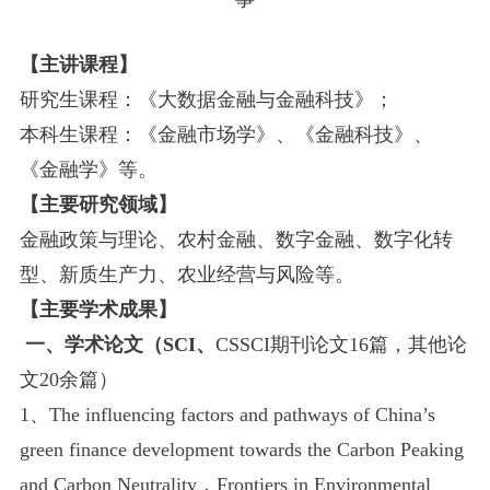
【
主讲课程
】
研究生课程：《
大数据金融与金融科技
》；
本科生课程：《金融市场学》、《金融
科技
》
、
《金融学》
等。
【主要
研究领域
】
金融政策与理论、
农村金融、
数字金融、数字化转
型、新质生产力、农业经营与风险等。
【主要
学术成果
】
一、学术论文（
SCI、
CSSCI
期刊论文
1
6
篇
，
其他论
文
20余篇
）
1
、
The influencing factors and pathways of China
’
s
green finance development towards the Carbon Peaking
and Carbon Neutrality
，
Frontiers in Environmental